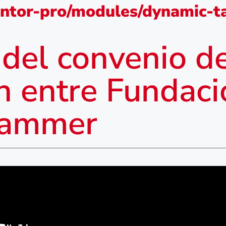
ntor-pro/modules/dynamic-ta
del convenio d
ón entre Funda
Afammer