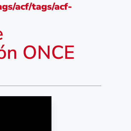
gs/acf/tags/acf-
e
ción ONCE