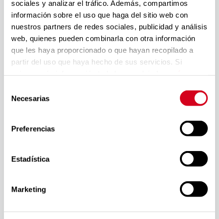
mejorando su calidad de vida y la de sus
sociales y analizar el tráfico. Además, compartimos
familias, con tres focos principales: la
información sobre el uso que haga del sitio web con
formación, el empleo y la accesibilidad
nuestros partners de redes sociales, publicidad y análisis
universal de productos, servicios y
web, quienes pueden combinarla con otra información
entornos.
que les haya proporcionado o que hayan recopilado a
partir del uso que haya hecho de sus servicios. Si
Desarrollan su labor con el máximo
quieres más información te la hemos dejado
aquí
.
compromiso hacia la sostenibilidad, desde
Selección
la perspectiva social, medioambiental y de
Necesarias
de
buen gobierno. Todo ello, más allá de su
consentimiento
misión intrínsecamente social centrada en
la inclusión, la igualdad de oportunidades y
Preferencias
la no discriminación de las personas con
discapacidad. En este ámbito, trabaja con un
Estadística
doble enfoque: el desempeño responsable
y sostenible como organización, y el
impulso necesario de la dimensión de la
Marketing
discapacidad en las agendas y estrategias
de Sostenibilidad y RSC en el entorno que