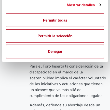
le rodea.
Mostrar detalles
Así, la incorporación de la discapacidad a la
sostenibilidad afecta transversalmente a la
Permitir todas
política de la empresa, incluyendo
compromisos, actuaciones y prácticas que
trascienden la mera acción social y puede
Permitir la selección
ser aplicable a los diferentes ámbitos como
el gobierno, política de inversión,
transparencia, recursos humanos,
Denegar
relaciones con clientes y proveedores, etc.
Para el Foro Inserta la consideración de la
discapacidad en el marco de la
sostenibilidad implica el carácter voluntario
de las iniciativas y actuaciones que tienen
un alcance que va más allá del
cumplimiento de las obligaciones legales.
Además, defiende su abordaje desde un