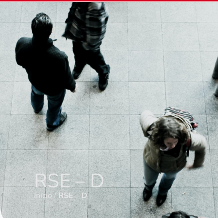
RSE – D
Inicio
/
RSE – D