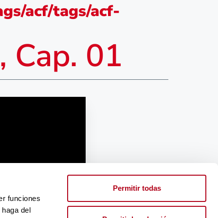
gs/acf/tags/acf-
, Cap. 01
Permitir todas
er funciones
 haga del