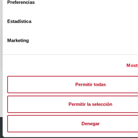
Preferencias
Estadística
Marketing
Mostr
Permitir todas
Elaboración y montaje: Javier Lorente; Guión: Patricia
Encinas
Permitir la selección
Denegar
Accesibilidad