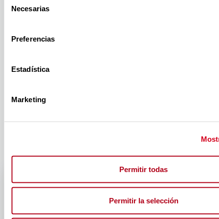
OXO Museo
Necesarias
de
consentimiento
del
Preferencias
Estadística
Videojuego de
Marketing
Madrid
Mostr
Permitir todas
Permitir la selección