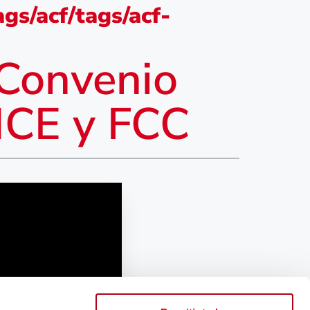
gs/acf/tags/acf-
 Convenio
NCE y FCC