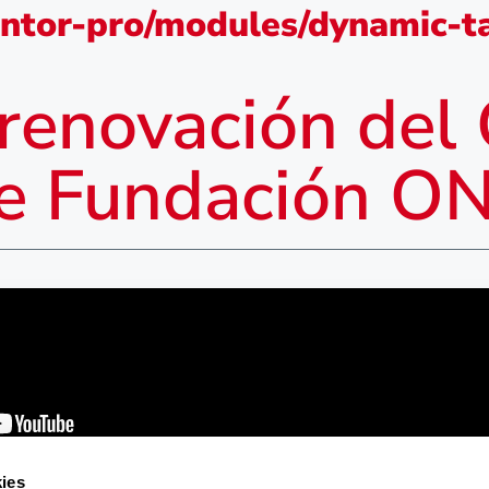
ntor-pro/modules/dynamic-ta
 renovación del
re Fundación O
ies