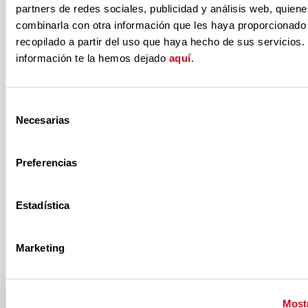
‘Castilla La
partners de redes sociales, publicidad y análisis web, quien
combinarla con otra información que les haya proporcionado
recopilado a partir del uso que haya hecho de sus servicios.
Mancha ON’,
información te la hemos dejado
aquí
.
del Proyecto
Selección
Necesarias
de
‘Mujeres en
consentimiento
Preferencias
modo ON VG’
Estadística
Marketing
Mostr