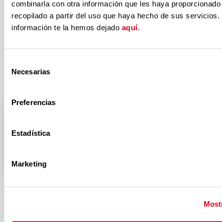
Trabajo Por
combinarla con otra información que les haya proporcionado
recopilado a partir del uso que haya hecho de sus servicios.
información te la hemos dejado
aquí
.
Talento
Selección
Necesarias
de
consentimiento
Preferencias
Estadística
Marketing
Mostr