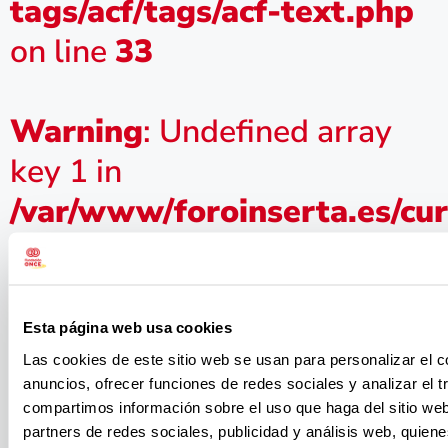
tags/acf/tags/acf-text.php
on line
33
Warning
: Undefined array
key 1 in
/var/www/foroinserta.es/cu
content/plugins/elementor-
pro/modules/dynamic-
tags/acf/tags/acf-text.php
Esta página web usa cookies
on line
Las cookies de este sitio web se usan para personalizar el c
33
anuncios, ofrecer funciones de redes sociales y analizar el t
Encuentra
compartimos información sobre el uso que haga del sitio we
partners de redes sociales, publicidad y análisis web, quien