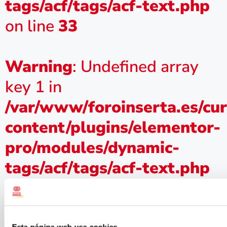
tags/acf/tags/acf-text.php
on line
33
Warning
: Undefined array
key 1 in
/var/www/foroinserta.es/cu
content/plugins/elementor-
pro/modules/dynamic-
tags/acf/tags/acf-text.php
on line
33
Convenio
Esta página web usa cookies