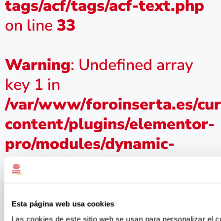
tags/acf/tags/acf-text.php
on line
33
Warning
: Undefined array
key 1 in
/var/www/foroinserta.es/cu
content/plugins/elementor-
pro/modules/dynamic-
tags/acf/tags/acf-text.php
on line
33
Campaña
Esta página web usa cookies
Las cookies de este sitio web se usan para personalizar el c