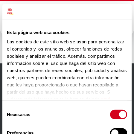
Esta página web usa cookies
Quirónsalud
Las cookies de este sitio web se usan para personalizar
el contenido y los anuncios, ofrecer funciones de redes
sociales y analizar el tráfico. Además, compartimos
información sobre el uso que haga del sitio web con
nuestros partners de redes sociales, publicidad y análisis
web, quienes pueden combinarla con otra información
Accesibilidad
que les haya proporcionado o que hayan recopilado a
partir del uso que haya hecho de sus servicios. Si
Aviso Legal
quieres más información te la hemos dejado
aquí
.
Política de privacidad
Selección
Necesarias
de
Política de cookies
consentimiento
Contacto
Preferencias