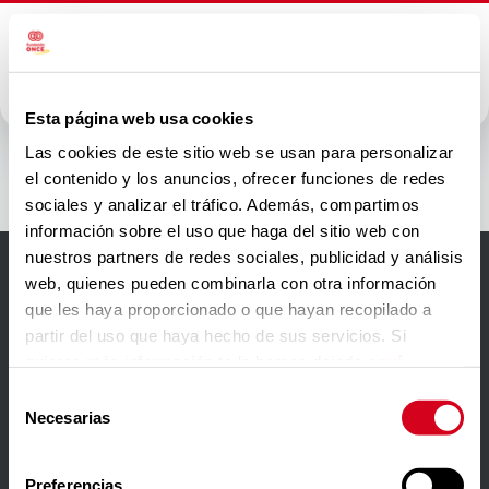
Esta página web usa cookies
Primark
Las cookies de este sitio web se usan para personalizar
el contenido y los anuncios, ofrecer funciones de redes
sociales y analizar el tráfico. Además, compartimos
información sobre el uso que haga del sitio web con
nuestros partners de redes sociales, publicidad y análisis
web, quienes pueden combinarla con otra información
Accesibilidad
que les haya proporcionado o que hayan recopilado a
partir del uso que haya hecho de sus servicios. Si
Aviso Legal
quieres más información te la hemos dejado
aquí
.
Política de privacidad
Selección
Necesarias
de
Política de cookies
consentimiento
Contacto
Preferencias