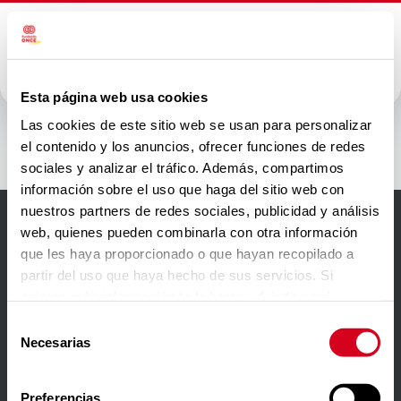
Esta página web usa cookies
Oesía
Las cookies de este sitio web se usan para personalizar
el contenido y los anuncios, ofrecer funciones de redes
sociales y analizar el tráfico. Además, compartimos
información sobre el uso que haga del sitio web con
nuestros partners de redes sociales, publicidad y análisis
web, quienes pueden combinarla con otra información
Accesibilidad
que les haya proporcionado o que hayan recopilado a
partir del uso que haya hecho de sus servicios. Si
Aviso Legal
quieres más información te la hemos dejado
aquí
.
Política de privacidad
Selección
Necesarias
de
Política de cookies
consentimiento
Contacto
Preferencias