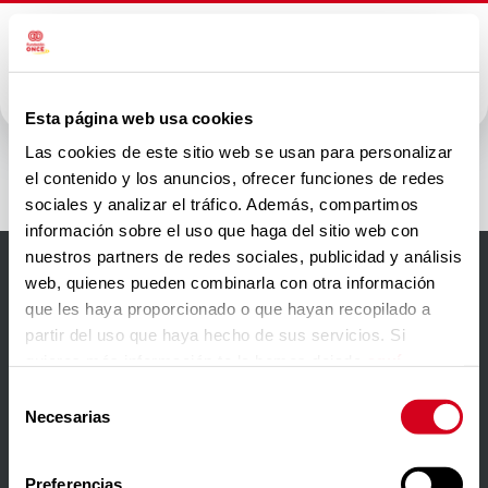
Esta página web usa cookies
Northius
Las cookies de este sitio web se usan para personalizar
el contenido y los anuncios, ofrecer funciones de redes
sociales y analizar el tráfico. Además, compartimos
información sobre el uso que haga del sitio web con
nuestros partners de redes sociales, publicidad y análisis
web, quienes pueden combinarla con otra información
Accesibilidad
que les haya proporcionado o que hayan recopilado a
partir del uso que haya hecho de sus servicios. Si
Aviso Legal
quieres más información te la hemos dejado
aquí
.
Política de privacidad
Selección
Necesarias
de
Política de cookies
consentimiento
Contacto
Preferencias