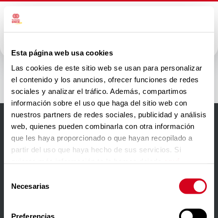
Esta página web usa cookies
Madison
Las cookies de este sitio web se usan para personalizar
el contenido y los anuncios, ofrecer funciones de redes
sociales y analizar el tráfico. Además, compartimos
información sobre el uso que haga del sitio web con
nuestros partners de redes sociales, publicidad y análisis
web, quienes pueden combinarla con otra información
Accesibilidad
que les haya proporcionado o que hayan recopilado a
partir del uso que haya hecho de sus servicios. Si
Aviso Legal
quieres más información te la hemos dejado
aquí
.
Política de privacidad
Selección
Necesarias
de
Política de cookies
consentimiento
Contacto
Preferencias