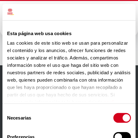
Esta página web usa cookies
INAP
Las cookies de este sitio web se usan para personalizar
el contenido y los anuncios, ofrecer funciones de redes
sociales y analizar el tráfico. Además, compartimos
información sobre el uso que haga del sitio web con
nuestros partners de redes sociales, publicidad y análisis
web, quienes pueden combinarla con otra información
Accesibilidad
que les haya proporcionado o que hayan recopilado a
partir del uso que haya hecho de sus servicios. Si
Aviso Legal
quieres más información te la hemos dejado
aquí
.
Política de privacidad
Selección
Necesarias
de
Política de cookies
consentimiento
Contacto
Preferencias