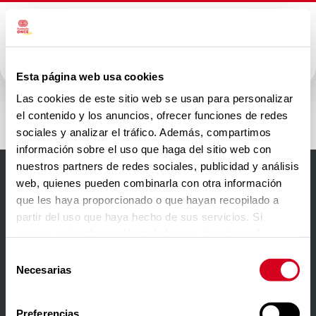
Esta página web usa cookies
IBERMUTUA
Las cookies de este sitio web se usan para personalizar
el contenido y los anuncios, ofrecer funciones de redes
sociales y analizar el tráfico. Además, compartimos
información sobre el uso que haga del sitio web con
nuestros partners de redes sociales, publicidad y análisis
web, quienes pueden combinarla con otra información
Accesibilidad
que les haya proporcionado o que hayan recopilado a
partir del uso que haya hecho de sus servicios. Si
Aviso Legal
quieres más información te la hemos dejado
aquí
.
Política de privacidad
Selección
Necesarias
de
Política de cookies
consentimiento
Contacto
Preferencias