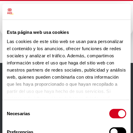
Esta página web usa cookies
Garrigues
Las cookies de este sitio web se usan para personalizar
el contenido y los anuncios, ofrecer funciones de redes
sociales y analizar el tráfico. Además, compartimos
información sobre el uso que haga del sitio web con
nuestros partners de redes sociales, publicidad y análisis
web, quienes pueden combinarla con otra información
Accesibilidad
que les haya proporcionado o que hayan recopilado a
partir del uso que haya hecho de sus servicios. Si
Aviso Legal
quieres más información te la hemos dejado
aquí
.
Política de privacidad
Selección
Necesarias
de
Política de cookies
consentimiento
Contacto
Preferencias