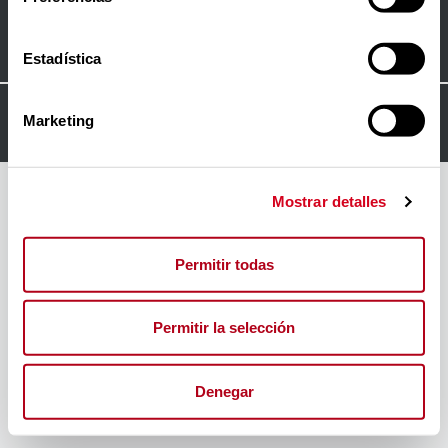
Contacto
Estadística
© 2024
FORO INSERTA RESPONSABLE
Marketing
Mostrar detalles
Permitir todas
Permitir la selección
Denegar