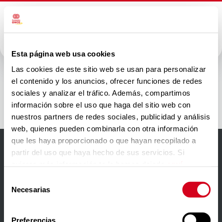
Esta página web usa cookies
Fundación
Las cookies de este sitio web se usan para personalizar
el contenido y los anuncios, ofrecer funciones de redes
SESE
sociales y analizar el tráfico. Además, compartimos
información sobre el uso que haga del sitio web con
nuestros partners de redes sociales, publicidad y análisis
web, quienes pueden combinarla con otra información
que les haya proporcionado o que hayan recopilado a
partir del uso que haya hecho de sus servicios. Si
Accesibilidad
quieres más información te la hemos dejado
aquí
.
Aviso Legal
Selección
Necesarias
de
Política de privacidad
consentimiento
Política de cookies
Preferencias