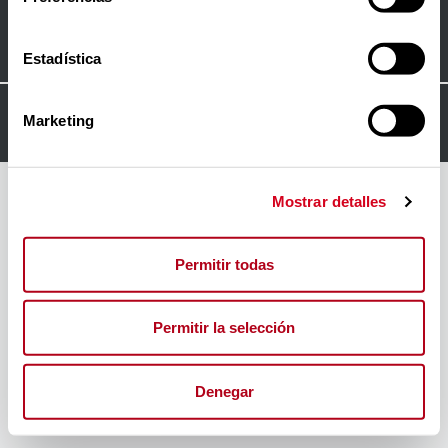
Contacto
Estadística
© 2024
FORO INSERTA RESPONSABLE
Marketing
Mostrar detalles
Permitir todas
Permitir la selección
Denegar