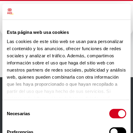
Esta página web usa cookies
Comess
Las cookies de este sitio web se usan para personalizar
el contenido y los anuncios, ofrecer funciones de redes
Group
sociales y analizar el tráfico. Además, compartimos
información sobre el uso que haga del sitio web con
nuestros partners de redes sociales, publicidad y análisis
web, quienes pueden combinarla con otra información
que les haya proporcionado o que hayan recopilado a
partir del uso que haya hecho de sus servicios. Si
Accesibilidad
quieres más información te la hemos dejado
aquí
.
Aviso Legal
Selección
Necesarias
de
Política de privacidad
consentimiento
Política de cookies
Preferencias