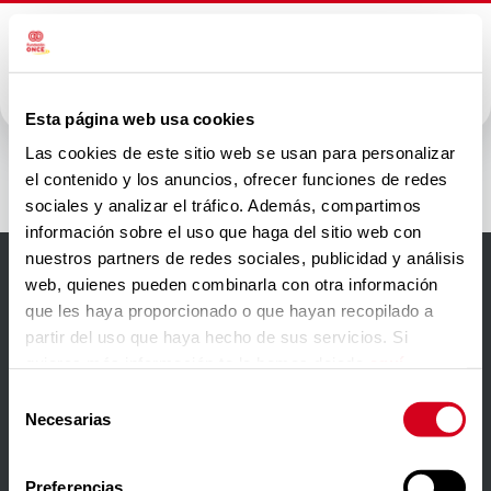
Esta página web usa cookies
campofrio
Las cookies de este sitio web se usan para personalizar
el contenido y los anuncios, ofrecer funciones de redes
sociales y analizar el tráfico. Además, compartimos
información sobre el uso que haga del sitio web con
nuestros partners de redes sociales, publicidad y análisis
web, quienes pueden combinarla con otra información
Accesibilidad
que les haya proporcionado o que hayan recopilado a
partir del uso que haya hecho de sus servicios. Si
Aviso Legal
quieres más información te la hemos dejado
aquí
.
Política de privacidad
Selección
Necesarias
de
Política de cookies
consentimiento
Contacto
Preferencias