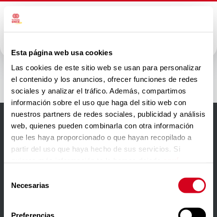
Esta página web usa cookies
Alsa
Las cookies de este sitio web se usan para personalizar
el contenido y los anuncios, ofrecer funciones de redes
sociales y analizar el tráfico. Además, compartimos
información sobre el uso que haga del sitio web con
nuestros partners de redes sociales, publicidad y análisis
web, quienes pueden combinarla con otra información
Accesibilidad
que les haya proporcionado o que hayan recopilado a
partir del uso que haya hecho de sus servicios. Si
Aviso Legal
quieres más información te la hemos dejado
aquí
.
Política de privacidad
Selección
Necesarias
de
Política de cookies
consentimiento
Contacto
Preferencias