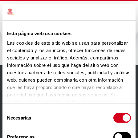
Esta página web usa cookies
Aegon
Las cookies de este sitio web se usan para personalizar
el contenido y los anuncios, ofrecer funciones de redes
sociales y analizar el tráfico. Además, compartimos
información sobre el uso que haga del sitio web con
nuestros partners de redes sociales, publicidad y análisis
web, quienes pueden combinarla con otra información
Accesibilidad
que les haya proporcionado o que hayan recopilado a
partir del uso que haya hecho de sus servicios. Si
Aviso Legal
quieres más información te la hemos dejado
aquí
.
Política de privacidad
Selección
Necesarias
de
Política de cookies
consentimiento
Contacto
Preferencias