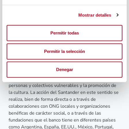
y organizaciones.
Como ejemplos, Santander tiene becas y ayudas
Mostrar detalles
económicas a universitarios e investigadores;
formación, aprendizaje de competencias y habilidades
para promover el desarrollo profesional e impulsar la
Permitir todas
empleabilidad a través de Santander Open Academy,
Universia y Fundación Universia, y apoya a las pymes,
‘startups’, ‘scaleups’ e iniciativas emprendedoras a
Permitir la selección
través de Santander X.
Además, el banco destinó más de 62 millones de
Denegar
euros el año pasado a otros programas que impulsan
de forma prioritaria la educación financiera, el apoyo a
personas y colectivos vulnerables y la promoción de
la cultura. La acción del Santander en este sentido se
realiza, bien de forma directa o a través de
colaboraciones con ONG locales y organizaciones
benéficas de carácter social, o a través de las
fundaciones que el banco tiene en diferentes países
como Argentina, España, EE.UU., México, Portugal,