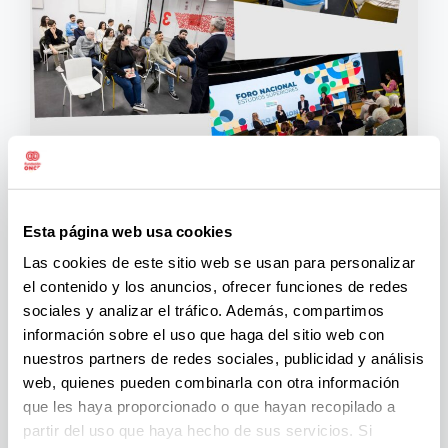
Treinta y tres estudiantes ciegos o con discapacidad
Esta página web usa cookies
visual han participado en el primer ‘Foro Nacional de
Estudios Superiores’, celebrado por la Dirección de
Las cookies de este sitio web se usan para personalizar
Educación, Empleo y Braille de la ONCE en el Centro
el contenido y los anuncios, ofrecer funciones de redes
de Recursos Educativos (CRE) de Madrid, el pasado
sociales y analizar el tráfico. Además, compartimos
mes de febrero. Un encuentro pensado para el
información sobre el uso que haga del sitio web con
alumnado afiliado o estudiantes extranjeros
nuestros partners de redes sociales, publicidad y análisis
beneficiarios atendidos por los distintos equipos
web, quienes pueden combinarla con otra información
específicos de atención educativa de la ONCE, de
que les haya proporcionado o que hayan recopilado a
entre 18 y 30 años, que se encuentran cursando,
partir del uso que haya hecho de sus servicios. Si