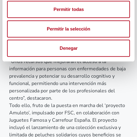
Tal y como indicaron, se trata de un equipamiento
técnico especializado, principalmente tecnológico,
Permitir todas
para centros de atención directa, diseñado para
optimizar los procesos terapéuticos, incluyendo
Permitir la selección
dispositivos para mejorar habilidades funcionales y
motoras, tecnologías para el desarrollo del lenguaje y
la comunicación, así como herramientas para la
Denegar
estimulación cognitiva y la atención temprana.
“Unos recursos que mejorarán el acceso a la
información para personas con enfermedades de baja
prevalencia y potenciar su desarrollo cognitivo y
funcional, permitiendo una intervención más
personalizada por parte de los profesionales del
centro”, destacaron.
Todo ello, fruto de la puesta en marcha del ‘proyecto
Amuleto’, impulsado por FSC, en colaboración con
Juguetes Famosa y Carrefour España. El proyecto
incluyó el lanzamiento de una colección exclusiva y
limitada de peluches solidarios cuyos beneficios se