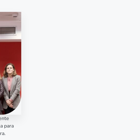
dente
a para
ra.