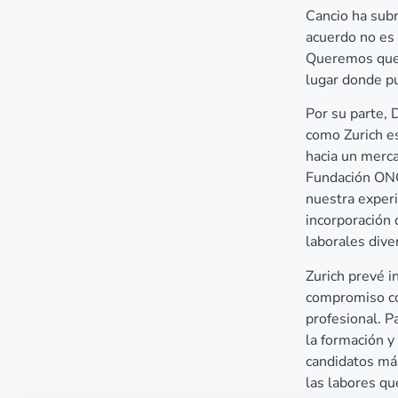
Cancio ha subr
acuerdo no es 
Queremos que 
lugar donde pu
Por su parte,
como Zurich e
hacia un merca
Fundación ONC
nuestra experie
incorporación 
laborales dive
Zurich prevé i
compromiso con
profesional. Pa
la formación 
candidatos má
las labores qu