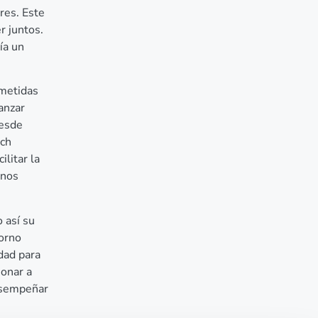
res. Este
r juntos.
ía un
ometidas
anzar
desde
ich
ilitar la
rnos
 así su
torno
idad para
ionar a
esempeñar