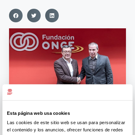
El director general de la
Fundación ONCE
, José Luis
Esta página web usa cookies
Martínez Donoso, y el director del área de Personas
Las cookies de este sitio web se usan para personalizar
de
Sedena
, Javier Ona, han firmado un convenio
el contenido y los anuncios, ofrecer funciones de redes
Inserta para promover la contratación de personas