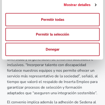
Mostrar detalles
normalizar la presencia de las personas con
discapacidad en todos los ámbitos de la vida social y
económica”. Asimismo, subrayó que cuando una
Permitir todas
empresa apuesta por la diversidad “envía el mensaje
de que la inclusión no es solo una cuestión de
responsabilidad social, sino una decisión estratégica
Permitir la selección
que enriquece a las organizaciones”.
Por su parte, Ona afirmó que el acuerdo supone “un
Denegar
paso más” en el compromiso de Sedena con la
diversidad y la generación de entornos accesibles e
inclusivos. “Incorporar talento con discapacidad
fortalece nuestros equipos y nos permite ofrecer un
servicio más representativo de la sociedad”, señaló, al
tiempo que valoró el respaldo de Inserta Empleo para
garantizar procesos de selección y formación
adaptados que “aseguren una integración sostenible”.
El convenio implica además la adhesión de Sedena al