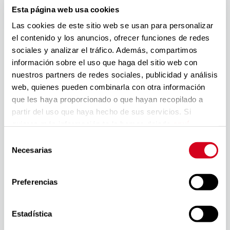
Esta página web usa cookies
Las cookies de este sitio web se usan para personalizar
Fundación ONCE
convoca la séptima edición de su
el contenido y los anuncios, ofrecer funciones de redes
Programa de Crecimiento, una iniciativa que apoya a
sociales y analizar el tráfico. Además, compartimos
compañías con recorrido en el mercado que operan en
información sobre el uso que haga del sitio web con
los ámbitos de la discapacidad y de las personas
nuestros partners de redes sociales, publicidad y análisis
mayores, para acelerar su expansión y reforzar su
web, quienes pueden combinarla con otra información
impacto social.
que les haya proporcionado o que hayan recopilado a
partir del uso que haya hecho de sus servicios. Si
Por primera vez, la convocatoria se abre a compañías
quieres más información te la hemos dejado
aquí
.
de España y Latinoamérica, ampliando el alcance
geográfico del programa. Esto reafirma el
Selección
compromiso de Fundación ONCE con el escalado de
Necesarias
de
soluciones de alto impacto social y su apuesta por la
consentimiento
internacionalización.
Preferencias
La convocatoria se desarrollará un año más en
colaboración con PwC, que pondrá a disposición de
Estadística
las empresas participantes un equipo de expertos en