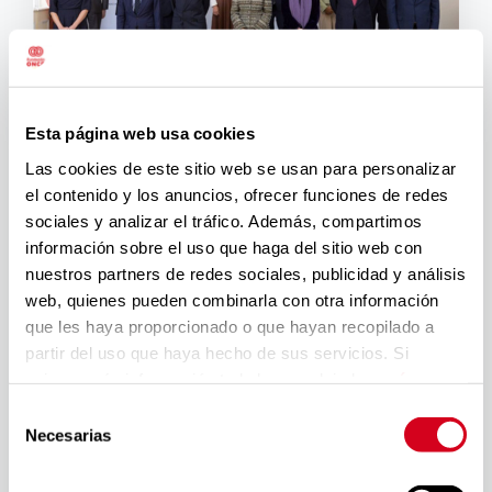
Esta página web usa cookies
La
Fundación Mapfr
e ha entregado en Madrid
Las cookies de este sitio web se usan para personalizar
sus
Premios Sociales
a Núria Espert, Special
el contenido y los anuncios, ofrecer funciones de redes
Olympics y Moda re- y premió la responsabilidad
sociales y analizar el tráfico. Además, compartimos
social y medioambiental de la empresa Joselito, para
información sobre el uso que haga del sitio web con
“reconocer” las “actuaciones destacadas” en beneficio
nuestros partners de redes sociales, publicidad y análisis
de la sociedad en los ámbitos científico, cultural y
web, quienes pueden combinarla con otra información
social.
que les haya proporcionado o que hayan recopilado a
La entidad destacó que Núria Espert (Hospitalet de
partir del uso que haya hecho de sus servicios. Si
Llobregat, 1935) es una de las actrices y directoras
quieres más información te la hemos dejado
aquí
.
de teatro más destacadas de España, que participó en
más de 80 montajes teatrales, una decena de
Selección
Necesarias
largometrajes y nueve óperas. Recibió el galardón por
de
“una larga y brillante trayectoria profesional” y por las
consentimiento
diversas causas sociales y humanitarias que apoyó.