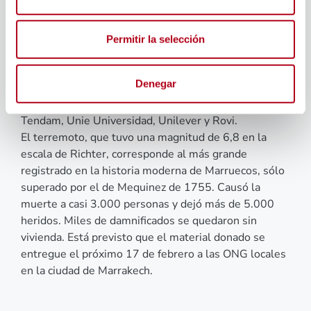
africano.
Empresas colaboradoras con el Grupo Social ONCE
realizaron donación de material en función de las
Permitir la selección
necesidades requeridas por las organizaciones
sociales locales. Entre las empresas que han
Denegar
participado figuran Alain Afflelou, Fundación Cepsa,
Delaviuda, Enaire, Huercasa, Iberdrola, Pelayo,
Tendam, Unie Universidad, Unilever y Rovi.
El terremoto, que tuvo una magnitud de 6,8 en la
escala de Richter, corresponde al más grande
registrado en la historia moderna de Marruecos, sólo
superado por el de Mequinez de 1755. Causó la
muerte a casi 3.000 personas y dejó más de 5.000
heridos. Miles de damnificados se quedaron sin
vivienda. Está previsto que el material donado se
entregue el próximo 17 de febrero a las ONG locales
en la ciudad de Marrakech.