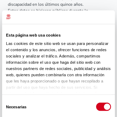
discapacidad en los últimos quince años.
Estos datos se hicieron públicos durante la
celebración, en el madrileño hotel Ilunion Pío XII, del
quince aniversario este foro, impulsado por Fundación
ONCE, el Fondo Social Europeo y el Gobierno de
Esta página web usa cookies
España, a través de las operaciones del FSE+. Se trata
de una plataforma de trabajo en red e innovación
Las cookies de este sitio web se usan para personalizar
social que favorezca las políticas de contratación de
el contenido y los anuncios, ofrecer funciones de redes
personas con discapacidad, y el fomento de la gestión
sociales y analizar el tráfico. Además, compartimos
estratégica del talento diverso.
información sobre el uso que haga del sitio web con
Fundación ONCE promueve la inclusión laboral de las
nuestros partners de redes sociales, publicidad y análisis
personas con discapacidad y, para ello, cuenta con la
web, quienes pueden combinarla con otra información
colaboración y el compromiso de muchas empresas y
que les haya proporcionado o que hayan recopilado a
entidades españolas que incorporan la igualdad de
partir del uso que haya hecho de sus servicios. Si
oportunidades dentro de su estrategia de actuación.
quieres más información te la hemos dejado
aquí
.
Desde su creación en 2009, el Foro Inserta está
Selección
comprometido con la igualdad, la responsabilidad
Necesarias
de
social, la diversidad y la discapacidad y su afán de
consentimiento