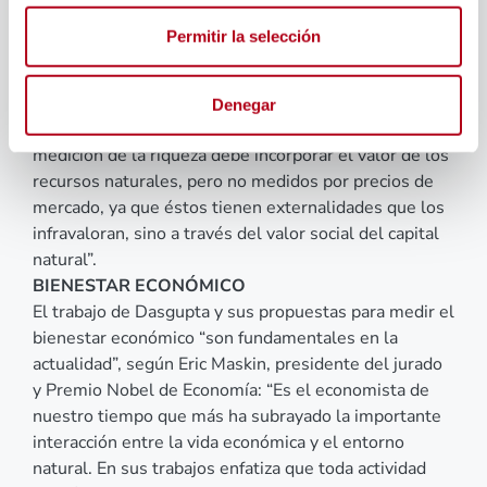
cuestiones que él defiende: la primera es “que lo
Permitir la selección
importante para medir correctamente el desarrollo
sostenible es la riqueza a lo largo del tiempo, y no en
un momento puntual como muestran los indicadores
Denegar
de flujos como el PIB”; y la segunda, “que esa
medición de la riqueza debe incorporar el valor de los
recursos naturales, pero no medidos por precios de
mercado, ya que éstos tienen externalidades que los
infravaloran, sino a través del valor social del capital
natural”.
BIENESTAR ECONÓMICO
El trabajo de Dasgupta y sus propuestas para medir el
bienestar económico “son fundamentales en la
actualidad”, según Eric Maskin, presidente del jurado
y Premio Nobel de Economía: “Es el economista de
nuestro tiempo que más ha subrayado la importante
interacción entre la vida económica y el entorno
natural. En sus trabajos enfatiza que toda actividad