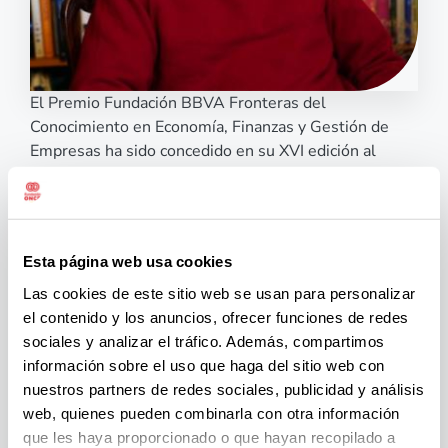
El Premio Fundación BBVA Fronteras del
Conocimiento en Economía, Finanzas y Gestión de
Empresas ha sido concedido en su XVI edición al
economista Partha Dasgupta, de la Universidad de
Cambridge, por definir el campo de la economía
medioambiental al incorporar y cuantificar el valor
social de la naturaleza.
Esta página web usa cookies
Según subrayó el acta del jurado del premio, que se
dio a conocer este miércoles, el estudioso ha sentado
Las cookies de este sitio web se usan para personalizar
las bases de la economía medioambiental, al realizar
el contenido y los anuncios, ofrecer funciones de redes
trabajos pioneros “en la interacción entre la vida
sociales y analizar el tráfico. Además, compartimos
económica y el entorno natural, incluida la
información sobre el uso que haga del sitio web con
biodiversidad”.
nuestros partners de redes sociales, publicidad y análisis
Sus investigaciones, que comenzaron en la década de
web, quienes pueden combinarla con otra información
los setenta del siglo XX, construyeron “una base para
que les haya proporcionado o que hayan recopilado a