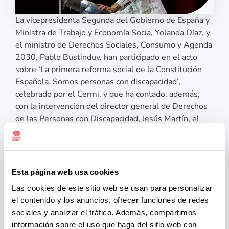
La vicepresidenta Segunda del Gobierno de España y
Ministra de Trabajo y Economía Socia, Yolanda Díaz, y
el ministro de Derechos Sociales, Consumo y Agenda
2030, Pablo Bustinduy, han participado en el acto
sobre ‘La primera reforma social de la Constitución
Española. Somos personas con discapacidad’,
celebrado por el Cermi, y que ha contado, además,
con la intervención del director general de Derechos
de las Personas con Discapacidad, Jesús Martín, el
presidente del Cermi, Luis Cayo Pérez y Ana Peláez,
comisionada de Género e Igualdad y vicepresidenta
ejecutiva de la Fundación Cermi Mujeres, junto a dos
mujeres con discapacidad, Isabela Arias y Ana García.
Esta página web usa cookies
La reforma, la primera de contenido social desde la
Las cookies de este sitio web se usan para personalizar
entrada en vigor del texto constitucional, elimina el
el contenido y los anuncios, ofrecer funciones de redes
término «disminuido», reivindica la dignidad de las
sociales y analizar el tráfico. Además, compartimos
personas con discapacidad y ampliar sus derechos.
información sobre el uso que haga del sitio web con