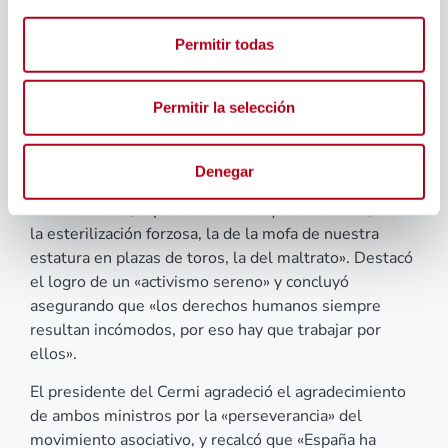
perseverancia y ampliación del etiquetado accesible,
el desarrollo de la Ley de accesibilidad cognitiva,
Permitir todas
trazar un plan específico para mujeres y niñas con
discapacidad y, por último, elaborar una
macroencuesta que refleje el grado de violencia que
Permitir la selección
soportan las mujeres y niñas con discapacidad.
Martín Blanco colocó el eje de su discurso en la
Denegar
cultura, ya que, a su juicio, esta reforma
constitucional, repara «la cultura que nos duele, la de
la esterilización forzosa, la de la mofa de nuestra
estatura en plazas de toros, la del maltrato». Destacó
el logro de un «activismo sereno» y concluyó
asegurando que «los derechos humanos siempre
resultan incómodos, por eso hay que trabajar por
ellos».
El presidente del Cermi agradeció el agradecimiento
de ambos ministros por la «perseverancia» del
movimiento asociativo, y recalcó que «España ha