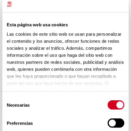
Esta página web usa cookies
Las cookies de este sitio web se usan para personalizar
el contenido y los anuncios, ofrecer funciones de redes
sociales y analizar el tráfico. Además, compartimos
El director general de
Campofrío
, Javier Dueñas, y el
información sobre el uso que haga del sitio web con
vicepresidente ejecutivo de
Fundación ONCE
, Alberto
nuestros partners de redes sociales, publicidad y análisis
Durán, han renovado por tercera vez el convenio
web, quienes pueden combinarla con otra información
Inserta que suscribieron en los años 2013 y 2016 y
que les haya proporcionado o que hayan recopilado a
2021 y que, en esta ocasión, supondrá la contratación
partir del uso que haya hecho de sus servicios. Si
de 20 personas con discapacidad durante los
quieres más información te la hemos dejado
aquí
.
próximos cuatro años, llegando así a las 80
Selección
contrataciones desde el inicio de la colaboración.
Necesarias
de
consentimiento
El director general de Campofrío ha asegurado que
“desarrollar una sociedad más justa y equitativa exige
Preferencias
la normalización de las diferentes discapacidades en