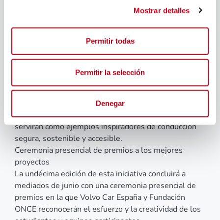
fase adicional que busca mantener viva la reflexión
Mostrar detalles
sobre seguridad, sostenibilidad y accesibilidad. En
ella, el alumnado tendrá la oportunidad de diseñar
Permitir todas
vehículos autónomos, accesibles y/o sostenibles,
aplicando conocimientos científicos, creatividad e
innovación.
Permitir la selección
Los proyectos desarrollados por los participantes se
compartirán en la página web del
programa,
www.iniciativavolvo.es
, donde recibirán el
Denegar
voto y la retroalimentación de sus compañeros y
servirán como ejemplos inspiradores de conducción
segura, sostenible y accesible.
Ceremonia presencial de premios a los mejores
proyectos
La undécima edición de esta iniciativa concluirá a
mediados de junio con una ceremonia presencial de
premios en la que Volvo Car España y Fundación
ONCE reconocerán el esfuerzo y la creatividad de los