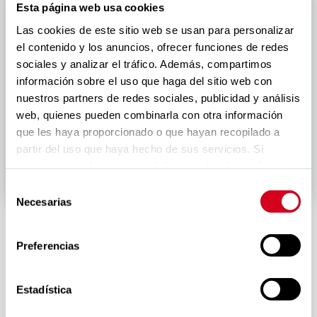
Esta página web usa cookies
Las cookies de este sitio web se usan para personalizar
el contenido y los anuncios, ofrecer funciones de redes
sociales y analizar el tráfico. Además, compartimos
información sobre el uso que haga del sitio web con
nuestros partners de redes sociales, publicidad y análisis
web, quienes pueden combinarla con otra información
que les haya proporcionado o que hayan recopilado a
partir del uso que haya hecho de sus servicios. Si
quieres más información te la hemos dejado
aquí
.
Selección
Necesarias
de
En este ciclo de jornadas organizadas por el
consentimiento
Foro Inserta de FUNDACIÓN ONCE e Inserta
Preferencias
Empleo en colaboración con Expansión, se
analizarán los nuevos retos y tendencias que
Estadística
marcarán la agenda 2019 en los ámbitos del