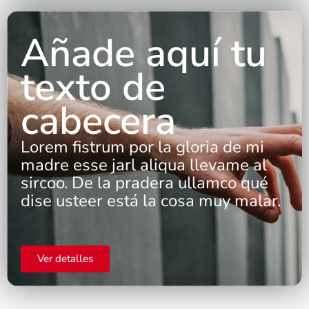
Añade aquí tu
texto de
cabecera
Lorem fistrum por la gloria de mi
madre esse jarl aliqua llevame al
sircoo. De la pradera ullamco qué
dise usteer está la cosa muy malar.
Ver detalles