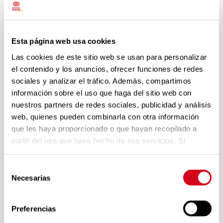
con discapacidad en las plantillas; el diseño para todos
como fuente de innovación o la satisfacción de las
necesidades de los clientes con discapacidad como vía
Esta página web usa cookies
de diferenciación y creación de valor económico y
social.
Las cookies de este sitio web se usan para personalizar
el contenido y los anuncios, ofrecer funciones de redes
El FIR aporta una solución integrada, para la inclusión
sociales y analizar el tráfico. Además, compartimos
laboral y social de personas con discapacidad e
información sobre el uso que haga del sitio web con
incapacidad. Conjuga el trabajo individual acorde a las
nuestros partners de redes sociales, publicidad y análisis
necesidades de cada persona con discapacidad y
web, quienes pueden combinarla con otra información
empresa, con el trabajo en red y la colaboración con
que les haya proporcionado o que hayan recopilado a
todos los agentes implicados en el ámbito nacional,
partir del uso que haya hecho de sus servicios. Si
territorial y local. Promueve proyectos conjuntos con
quieres más información te la hemos dejado
aquí
.
empresas, confederaciones de empresarios/as,
Selección
instituciones, ayuntamientos, servicios de empleo,
Necesarias
de
centros educativos, universidades, entidades, etc., para
consentimiento
la generación de sinergias que permiten maximizar el
impacto de las actuaciones para impulsar la laboral de
Preferencias
las personas con discapacidad. Asimismo, el foro