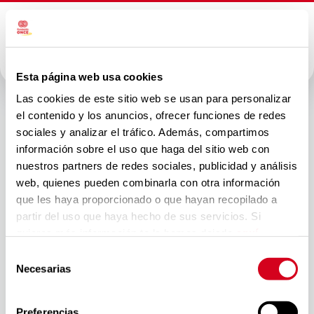
Esta página web usa cookies
Fundación
Las cookies de este sitio web se usan para personalizar
el contenido y los anuncios, ofrecer funciones de redes
ONCE
sociales y analizar el tráfico. Además, compartimos
información sobre el uso que haga del sitio web con
presenta el
nuestros partners de redes sociales, publicidad y análisis
web, quienes pueden combinarla con otra información
Foro Inserta
que les haya proporcionado o que hayan recopilado a
partir del uso que haya hecho de sus servicios. Si
Empleo
quieres más información te la hemos dejado
aquí
.
Selección
Público en el
Necesarias
de
consentimiento
Preferencias