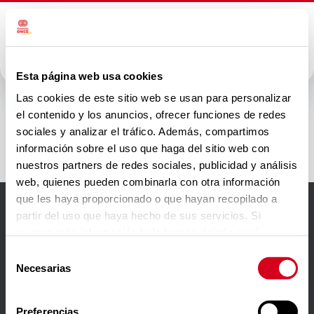
Esta página web usa cookies
Banner
Las cookies de este sitio web se usan para personalizar
el contenido y los anuncios, ofrecer funciones de redes
newsletter
sociales y analizar el tráfico. Además, compartimos
información sobre el uso que haga del sitio web con
nuestros partners de redes sociales, publicidad y análisis
web, quienes pueden combinarla con otra información
que les haya proporcionado o que hayan recopilado a
partir del uso que haya hecho de sus servicios. Si
Accesibilidad
quieres más información te la hemos dejado
aquí
.
Aviso Legal
Selección
Necesarias
de
Política de privacidad
consentimiento
Política de cookies
Preferencias