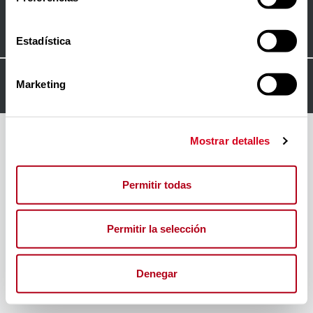
Contacto
Estadística
© 2024
FORO INSERTA RESPONSABLE
Marketing
Mostrar detalles
Permitir todas
Permitir la selección
Denegar