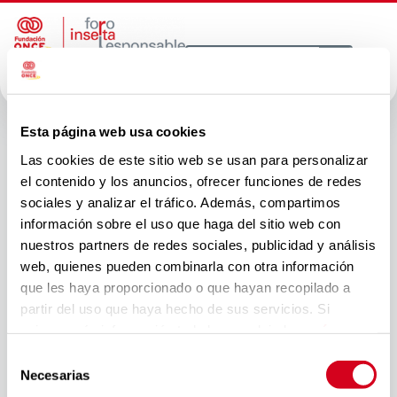
Autor:
Esther
Esta página web usa cookies
Las cookies de este sitio web se usan para personalizar
Peñas
el contenido y los anuncios, ofrecer funciones de redes
sociales y analizar el tráfico. Además, compartimos
Domingo
información sobre el uso que haga del sitio web con
nuestros partners de redes sociales, publicidad y análisis
web, quienes pueden combinarla con otra información
Fundación ONCE y BBVA
que les haya proporcionado o que hayan recopilado a
partir del uso que haya hecho de sus servicios. Si
fomentarán el empleo
quieres más información te la hemos dejado
aquí
.
inclusivo
Selección
Necesarias
de